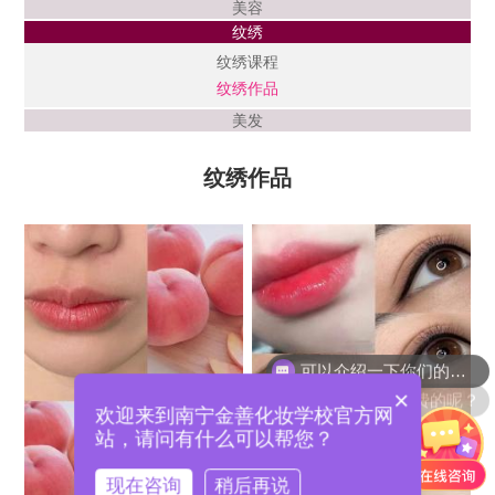
美容
纹绣
纹绣课程
纹绣作品
美发
纹绣作品
可以介绍一下你们的课程吗？
你们是怎么收费的呢？
×
欢迎来到南宁金善化妆学校官方网
站，请问有什么可以帮您？
现在咨询
稍后再说