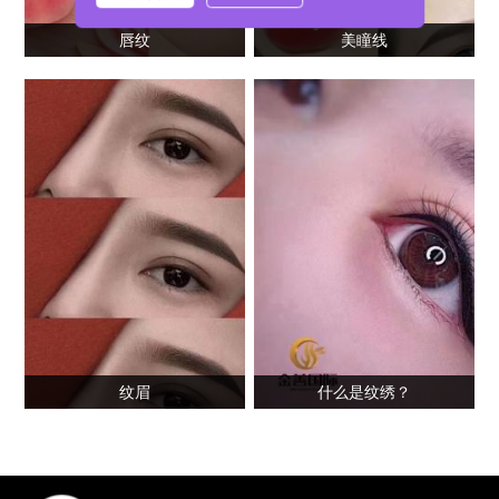
唇纹
美瞳线
纹眉
什么是纹绣？